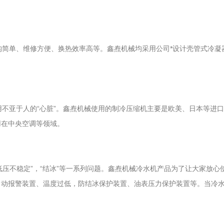
单、维修方便、换热效率高等。鑫焘机械均采用公司*设计壳管式冷凝器
用不亚于人的“心脏”。鑫焘机械使用的制冷压缩机主要是欧美、日本等进
用在中央空调等领域。
低压不稳定”，“结冰”等一系列问题。鑫焘机械冷水机产品为了让大家放
自动报警装置、温度过低，防结冰保护装置、油表压力保护装置等。当冷