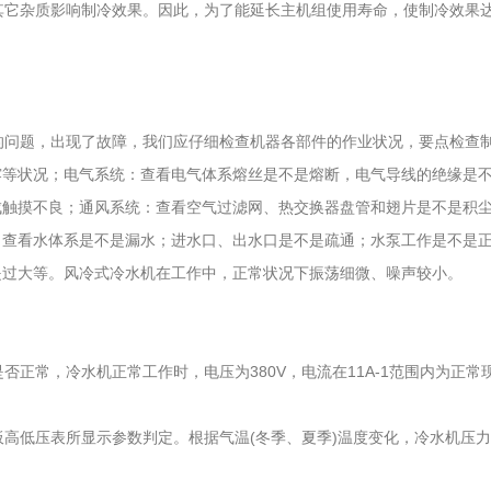
它杂质影响制冷效果。因此，为了能延长主机组使用寿命，使制冷效果达
问题，出现了故障，我们应仔细检查机器各部件的作业状况，要点检查制
露等状况；电气系统：查看电气体系熔丝是不是熔断，电气导线的绝缘是
成触摸不良；通风系统：查看空气过滤网、热交换器盘管和翅片是不是积
：查看水体系是不是漏水；进水口、出水口是不是疏通；水泵工作是不是
是过大等。风冷式冷水机在工作中，正常状况下振荡细微、噪声较小。
常，冷水机正常工作时，电压为380V，电流在11A-1范围内为正常
低压表所显示参数判定。根据气温(冬季、夏季)温度变化，冷水机压力显