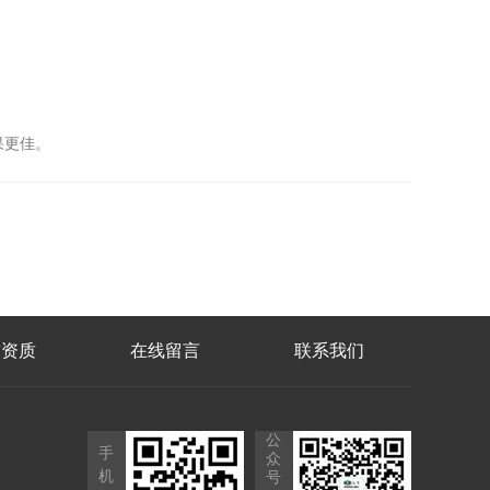
果更佳。
誉资质
在线留言
联系我们
公
手
众
机
号