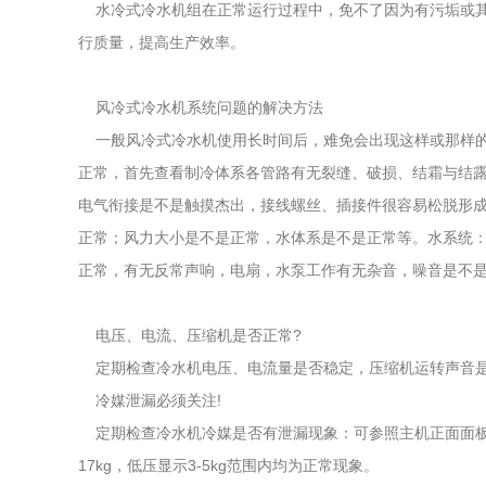
水冷式冷水机组在正常运行过程中，免不了因为有污垢或其
行质量，提高生产效率。
风冷式冷水机系统问题的解决方法
一般风冷式冷水机使用长时间后，难免会出现这样或那样的
正常，首先查看制冷体系各管路有无裂缝、破损、结霜与结
电气衔接是不是触摸杰出，接线螺丝、插接件很容易松脱形
正常；风力大小是不是正常，水体系是不是正常等。水系统
正常，有无反常声响，电扇，水泵工作有无杂音，噪音是不
电压、电流、压缩机是否正常?
定期检查冷水机电压、电流量是否稳定，压缩机运转声音是否正
冷媒泄漏必须关注!
定期检查冷水机冷媒是否有泄漏现象：可参照主机正面面板高
17kg，低压显示3-5kg范围内均为正常现象。