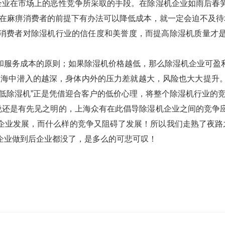
机企业在市场上的恶性竞争所采取的手段。在除湿机企业如雨后春
为在麻痹消费者的前提下有办法可以降低成本，就一定会迫不及
消费者对除湿机行业的信任度和美誉度，而提高除湿机质量才
。
和服务成本的原则；如果除湿机价格越低，那么除湿机企业可盈
大海中潜入的越深，身体内外的压力差就越大，风险也大大提升
低除湿机”正是凭借迎合客户的低价心理，将整个除湿机行业的
说还是有先见之明的，
上海众有
在此倡导除湿机企业之间的竞争
企业发展，而什么样的竞争又阻碍了发展！所以我们走熟了夜路之
企业做到后企业都没了，是多么的可悲可叹！