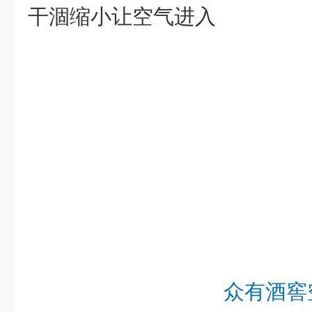
干涸缩小让空气进入
众有酒窖