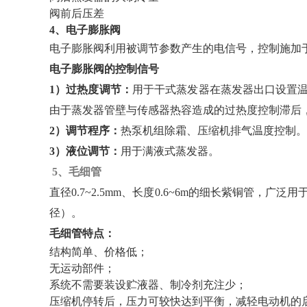
阀前后压差
4、电子膨胀阀
电子膨胀阀利用被调节参数产生的电信号，控制施加
电子膨胀阀的控制信号
1）过热度调节：
用于干式蒸发器在蒸发器出口设置
由于蒸发器管壁与传感器热容造成的过热度控制滞后
2）调节程序：
热泵机组除霜、压缩机排气温度控制。
3）液位调节：
用于满液式蒸发器。
5、毛细管
直径0.7~2.5mm、长度0.6~6m的细长紫铜管，广
径）。
毛细管特点：
结构简单、价格低；
无运动部件；
系统不需要装设贮液器、制冷剂充注少；
压缩机停转后，压力可较快达到平衡，减轻电动机的