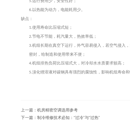
运行费用少，安全性好；
5.
以热能为动力，电能耗用少。
6.
缺点：
使用寿命比压缩式短；
1.
节电不节能，耗汽量大，热效率低；
2.
机组长期在真空下运行，外气容易侵入，若空气侵入，
3.
密封，给制造和使用带来不便；
机组排热负荷比压缩式大，对冷却水水质要求较高；
4.
溴化锂溶液对碳钢具有强烈的腐蚀性，影响机组寿命和
5.
上一篇：
机房精密空调选用参考
下一篇：
制冷维修技术必知：“过冷”与“过热”