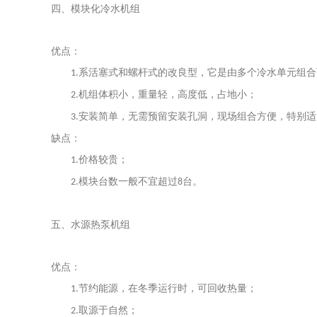
四、模块化冷水机组
优点：
系活塞式和螺杆式的改良型，它是由多个冷水单元组合
1.
机组体积小，重量轻，高度低，占地小；
2.
安装简单，无需预留安装孔洞，现场组合方便，特别适
3.
缺点：
价格较贵；
1.
模块台数一般不宜超过
台。
2.
8
五、
水源热泵机组
优点：
节约能源，在冬季运行时，可回收热量；
1.
取源于自然；
2.