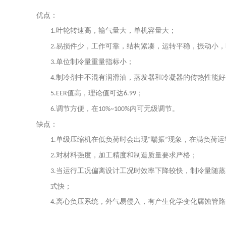
优点：
叶轮转速高，输气量大，单机容量大；
1.
易损件少，工作可靠，结构紧凑，运转平稳，振动小，
2.
单位制冷量重量指标小；
3.
制冷剂中不混有润滑油，蒸发器和冷凝器的传热性能好
4.
值高，理论值可达
；
5.EER
6.99
调节方便，在
内可无级调节。
6.
10%~100%
缺点：
单级压缩机在低负荷时会出现
喘振
现象，在满负荷运
1.
“
”
对材料强度，加工精度和制造质量要求严格；
2.
当运行工况偏离设计工况时效率下降较快，制冷量随蒸
3.
式快；
离心负压系统，外气易侵入，有产生化学变化腐蚀管路
4.