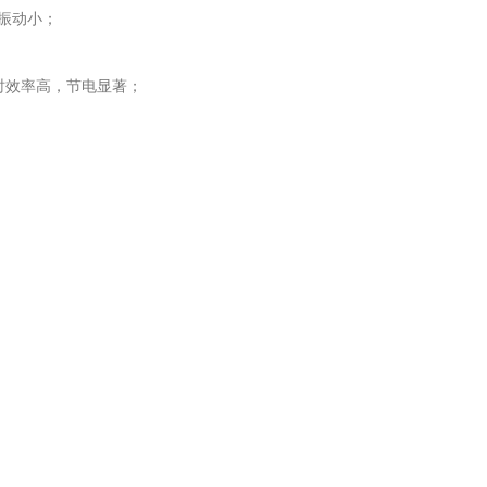
振动小；
时效率高，节电显著；