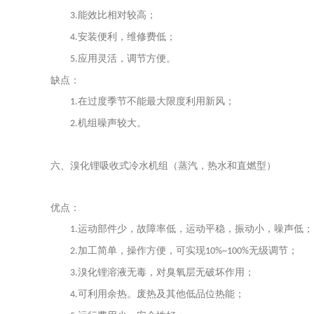
能效比相对较高；
3.
安装便利，维修费低；
4.
应用灵活，调节方便。
5.
缺点：
在过度季节不能最大限度利用新风；
1.
机组噪声较大。
2.
六、溴化锂吸收式冷水机组（蒸汽，热水和直燃型）
优点：
运动部件少，故障率低，运动平稳，振动小，噪声低；
1.
加工简单，操作方便，可实现
无级调节；
2.
10%~100%
溴化锂溶液无毒，对臭氧层无破坏作用；
3.
可利用余热。废热及其他低品位热能；
4.