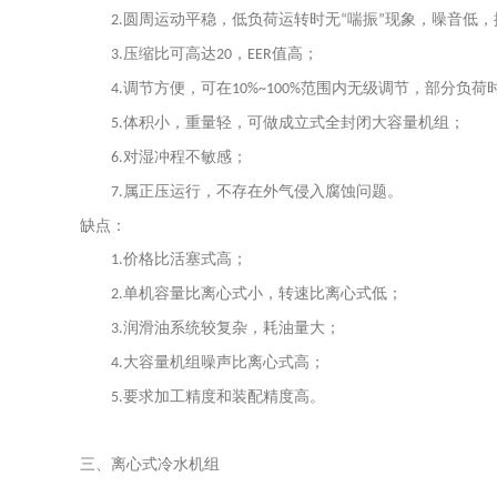
圆周运动平稳，低负荷运转时无
喘振
现象，噪音低，
2.
“
”
压缩比可高达
，
值高；
3.
20
EER
调节方便，可在
范围内无级调节，部分负荷
4.
10%~100%
体积小，重量轻，可做成立式全封闭大容量机组；
5.
对湿冲程不敏感；
6.
属正压运行，不存在外气侵入腐蚀问题。
7.
缺点：
价格比活塞式高；
1.
单机容量比离心式小，转速比离心式低；
2.
润滑油系统较复杂，耗油量大；
3.
大容量机组噪声比离心式高；
4.
要求加工精度和装配精度高。
5.
三、离心式冷水机组