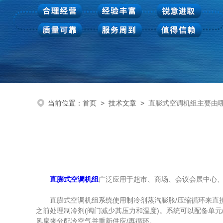
当前位置：
首页
>
技术文章
>
直膨式空调机组主要由
直膨式空调机组
广泛应用于超市、商场、会议会展中心
直膨式空调机组系统使用制冷剂蒸汽膨胀/压缩循环来直接
之前处理制冷剂(阀门减少其压力和温度)。系统可以配备单元
风扇来分配冷空气并重新供应/再循环。