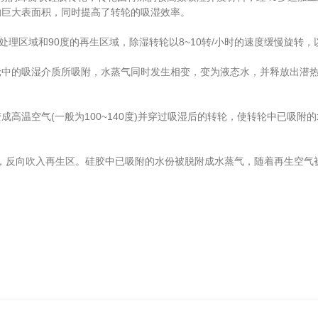
的巨大表面积，同时提高了转轮的吸湿效率。
理区域和90度的再生区域，除湿转轮以8~10转/小时的速度缓慢旋转
的吸湿介质所吸附，水蒸气同时发生相变，变为液态水，并释放出潜热;
温空气(一般为100~140度)并穿过吸湿后的转轮，使转轮中已吸附
℃后，反向吹入再生区。硅胶中已吸附的水份被脱附成水蒸气，随着再生空