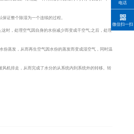
电话
，以保证整个除湿为一个连续的过程。
微信扫一扫
这时，处理空气因自身的水份减少而变成干空气;之后，处理
的水份蒸发，从而再生空气因水份的蒸发而变成湿空气，同时温
气被风机排走，从而完成了水分的从系统内到系统外的转移。转