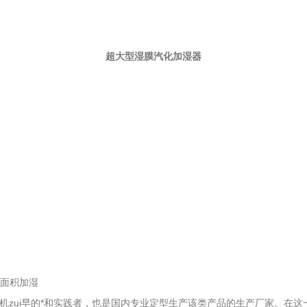
超大型湿膜汽化加湿器
大面积加湿
湿机zui早的*和实践者，也是国内专业定型生产该类产品的生产厂家。在