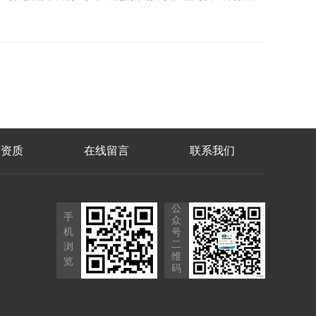
誉资质
在线留言
联系我们
公
手
众
机
号
二
浏
维
览
码