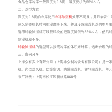
食品仓库冷库一般温度为2-8度，湿度要求为55%左右。
二、选型方案
温度为2-8度的冷库使用
冷冻除湿机
效果不明显，并且会发生
候又需要很长时间把湿度降下来。并且冷冻除湿机选的型号
选用转轮除湿机可以很轻松的把湿度降低到35%左右，然后
除湿机差不多。
转轮除湿机
的选型可以按照冷库的体积来计算，选出合理的
三、案例分享
上海众有实业有限公司（上海非众制冷设备有限公司）是一
机、岗位送风机、防爆空调、防爆除湿机、转轮除湿机、单
来厂路线：上海市松江区新格路868号