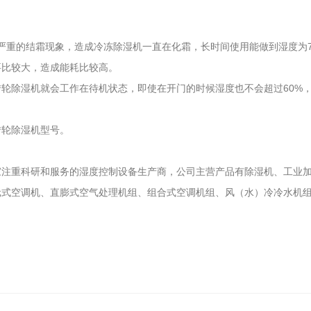
严重的结霜现象，造成冷冻除湿机一直在化霜，长时间使用能做到湿度为
要比较大，造成能耗比较高。
转轮除湿机就会工作在待机状态，即使在开门的时候湿度也不会超过60%
转轮除湿机型号。
家注重科研和服务的湿度控制设备生产商，公司主营产品有除湿机、工业
元式空调机、直膨式空气处理机组、组合式空调机组、风（水）冷冷水机