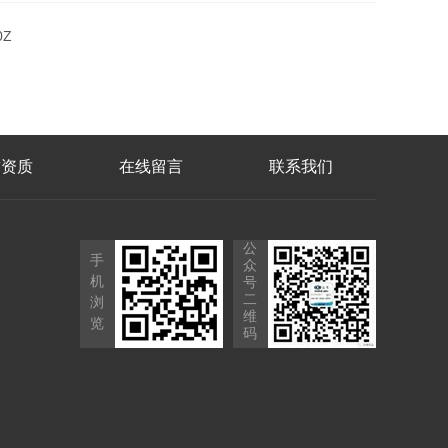
Z
誉资质
在线留言
联系我们
公
手
众
机
号
二
浏
维
览
码