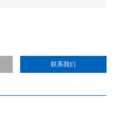
两种使用方式。可外墙悬挂，也可置换胶轮推移，适应不同
和通电自动进水，自动控制水位的功能。
水，自动控制水位的功能
轮推移，适应不同条件下的使用
联系我们