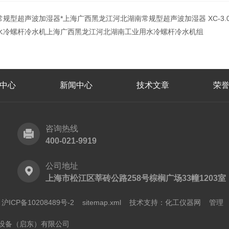
常规型超声波加湿器*上海广西黑龙江河北湖南常规型超声波加湿器 XC-3.0
水冷螺杆冷水机上海广西黑龙江河北湖南工业用水冷螺杆冷水机组
中心
新闻中心
技术文章
荣
咨询热线
400-021-9919
公司地址
上海市松江区莘砖公路258号棕榈广场33幢1203室
ICP备10208489号-2
sitemap.xml
技术支持：
化工仪器网
管理
设备（启东）有限公司