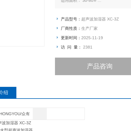
适用面积： 30-80㎡
产品特点： 超声波雾化加湿器设计成
条件下的使用。加湿器设计有无水保护
产品型号：
超声波加湿器 XC-3Z
排水方式： 有无水保护和通电自动进
厂商性质：
生产厂家
机器外形： 可外墙悬挂，也可置换胶
更新时间：
2025-11-19
访 问 量：
2381
产品咨询
介绍
HONGYOU/众有
波加湿器 XC-3Z
纯水型超声波加湿器