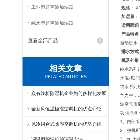
工业型超声波加湿器
规格
： X
加湿量
： 
纯水型超声波加湿器
适用面积
产品特点
查看全部产品
自动进水
排水方式
机器外形
相关文章
纯水系列
RELATED ARTICLES
水混和加
纯水系列
众有浅析除湿机企业如何多样化发展
气之中，
波空气质
全新风恒温恒湿空调机的优点介绍
功能特点
1、内部
风冷组合式除湿空调机的优势介绍
2、整机所
调温型除湿机的调温方法
3、zui