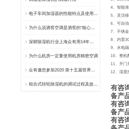
4、智能
电子车间加湿器的性能特点及使用条件
5、灵活
6、可自
为什么说酒窖空调是酒窖的“核心设备”？
7、不锈
8、内置3
深耕除湿机行业上海众有用14年时光打造一个“民族品牌”
9、水电
为什么机房一定要使用机房精密空调
10、整
11、开
众有邀您参加2020 第十五届世界制药机械、包装设备与材料中国展
12、湿
组合式转轮除湿机的调试过程及故障处理
有
咨
产
备
有
咨
产
备
有
咨
产
备