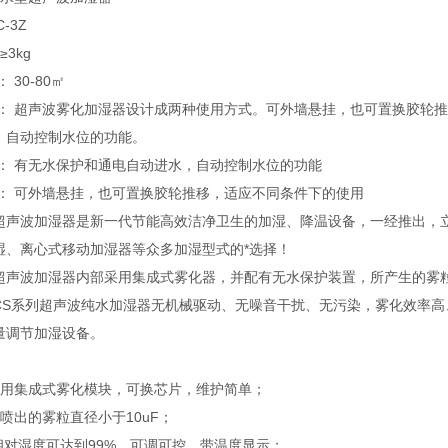
C-3Z
≥3kg
： 30-80㎡
： 超声波雾化加湿器设计成两种使用方式。可外墙悬挂，也可置换胶轮
，自动控制水位的功能。
： 有无水保护和通电自动进水，自动控制水位的功能
： 可外墙悬挂，也可置换胶轮推移，适应不同条件下的使用
超声波加湿器是新一代节能高效洁净卫生的加湿、降温设备，一经推出，
湿、离心式移动加湿器等众多加湿型式的*选择！
超声波加湿器内部采用集成式雾化器，并配有无水保护装置，所产生的雾粒
CS系列超声波纯水加湿器无机械驱动、无噪音干扰、无污染，雾化效率
量调节加湿设备。
：
采用集成式雾化模块，可换芯片，维护简单；
喷出的雾粒直径小于10uF；
大相对湿度可达到99%，可调可控，带温度显示；