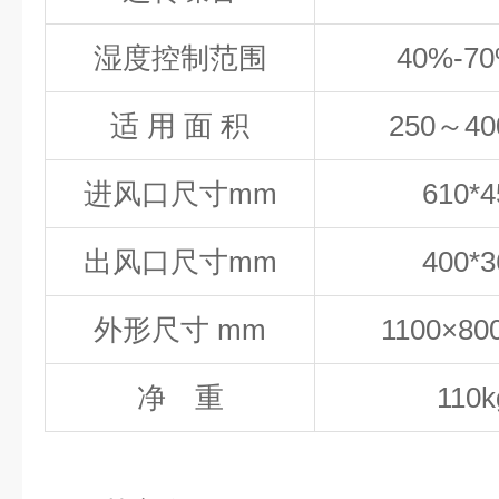
湿度控制范围
40%-7
适
用
面
积
250
～
40
进风口尺寸mm
610*4
出风口尺寸mm
400*3
外形尺寸 mm
1100×80
净 重
110
k