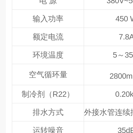
电
源
38
0V~5
输入功率
45
0 
额定电流
7.8
环境温度
5
～
3
5
空气循环量
2800
m
制冷剂（R22）
0.20
排水方式
外接水管
连续
运转噪音
35
d