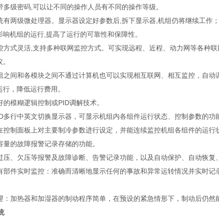
器带多级密码,可以让不同的操作人员有不同的操作等级。
系统有两级微处理器。显示器设定好参数后,拆下显示器,机组仍将继续工作
影响机组的运行,提高了运行的可靠性和保障性。
监控方式灵活,支持多种联网监控方式。可实现远程、近程、动力网等各种联
议。
机组之间和各模块之间不通过计算机也可以实现相互联网、相互监控，自动
运行，降低运行费用。
好的模糊逻辑控制或PID调解技术。
LCD多行中英文切换显示器，可显示机组内各组件运行状态、控制参数的
接在控制面板上对主要制冷参数进行设定，并能连续监控机组各组件的运行
大容量的故障报警记录存储的功能。
有过压、欠压等报警及故障诊断、告警记录功能，以及自动保护、自动恢复
所有部件实时监控：准确而清晰地显示任何的事故和异常运转情况并实时记
管理：加热器和加湿器的制动程序简单，在预设的紧急情形下，制动后仍然
统