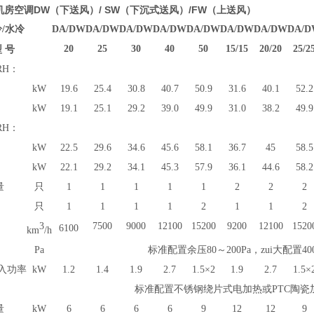
房空调DW（下送风）/ SW（下沉式送风）/FW（上送风）
/水冷
DA
/
DW
DA
/
DW
DA
/
DW
DA
/
DW
DA
/
DW
DA
/
DW
DA
/
DW
DA
/
D
20
25
30
40
50
15/15
20/20
25/2
型
号
RH
：
kW
19.6
25.4
30.8
40.7
50.9
31.6
40.1
52.2
kW
19.1
25.1
29.2
39.0
49.9
31.0
38.2
49.9
RH：
kW
22.5
29.6
34.6
45.6
58.1
36.7
45
58.5
kW
22.1
29.2
34.1
45.3
57.9
36.1
44.6
58.2
量
只
1
1
1
1
1
2
2
2
只
1
1
1
1
2
1
1
2
3
7500
9000
12100
15200
9200
12100
1520
6100
km
/h
Pa
标准配置余压80～200Pa，zui大配置400
入功率
kW
1.2
1.4
1.9
2.7
1.5×2
1.9
2.7
1.5×
标准配置不锈钢绕片式电加热或PTC陶瓷
量
kW
6
6
6
6
9
12
12
9