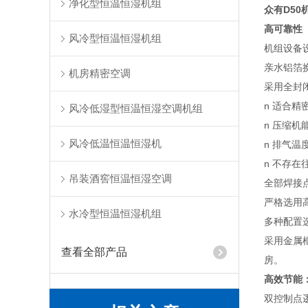
净化型恒温恒湿机组
众有D50
高可靠性
风冷型恒温恒湿机组
机组设备
亲水铝箔
机房精密空调
采用全封
n 适合
风冷低湿型恒温恒湿空调机组
n 压缩机
风冷低温恒温恒湿机
n 排气
n 不存
吊装酒窖恒温恒湿空调
全部焊接
严格选用
水冷型恒温恒湿机组
多种配置
采用金属
查看全部产品
房。
高效节能
双控制点