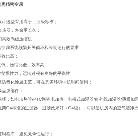
机房精密空调
设计选型采用高于工业级标准；
换热器，寿命更长久；
闭高效涡旋压缩机
精密空调系统频繁开关循环和长期运行的要求
能效比高；
温度低，压缩比低，效率高
在往复惯性力，运转过程有良好的平衡性
点防氧化涂层工艺，可在恶劣环境中长时间使用；
高品质部件；
选择：如电加热管/PTC陶瓷电加热、电极式加湿器/红外线加湿器/薄膜加
框架G4标准的过滤器，过滤效果好（G4级），可以使机房内的空气洁净
：
逻辑程序，避免竞争性运行；