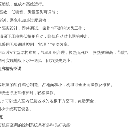
压缩机，低成本高效运行。
，高效、低噪音、风量压头可调节；
控制，避免电加热过度启动；
全隔离设计，即使调试、保养也不影响送风工作；
逻辑保证压缩机低扭矩启动，降低启动对电网的冲击。
机采用无极调速控制，实现了*制冷效率。
用双片V字型结构布局，气流组织合理，换热无死区，换热效率高，节能*
构可实现地板下水平送风，阻力损失更小。
机房精密空调
高质量的组件精心制造。占地面积小，机组可全正面操作及维护。
故障或进行正常维护时，轻松操作。
员几乎可以进入室内任意区域的地板下方空间，灵活安全，
使用梯子或其它设备。
统
密机房空调的控制系统具有多种良好功能: