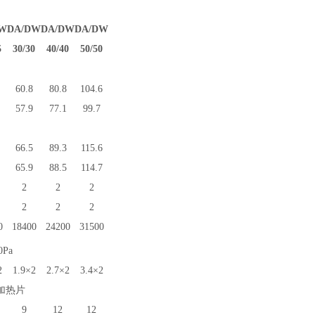
W
DA
/
DW
DA
/
DW
DA
/
DW
5
30/30
40/40
50/50
60.8
80.8
104.6
57.9
77.1
99.7
66.5
89.3
115.6
65.9
88.5
114.7
2
2
2
2
2
2
0
18400
24200
31500
Pa
2
1.9×2
2.7×2
3.4×2
加热片
9
12
12