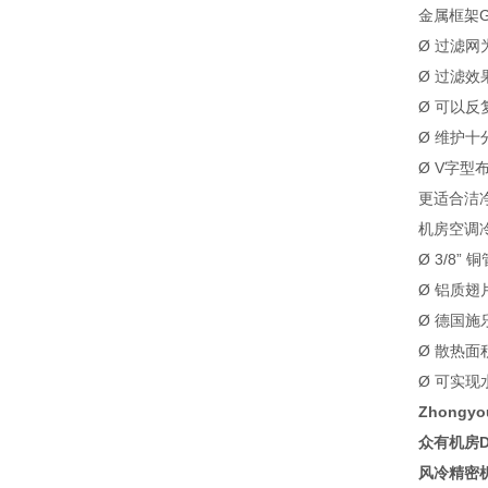
金属框架
Ø 过滤网
Ø 过滤
Ø 可以反
Ø 维护十
Ø V字型
更适合洁
机房空调
Ø 3/8” 
Ø 铝质翅
Ø 德国施
Ø 散热
Ø 可实
Zhongy
众有
机房
风冷精密机