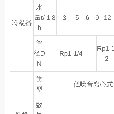
水
量
t/
1.8
3
5
6
9
12
冷凝器
h
管
Rp1-1
径
D
Rp1-1/4
2
N
类
低噪音离心式
型
数