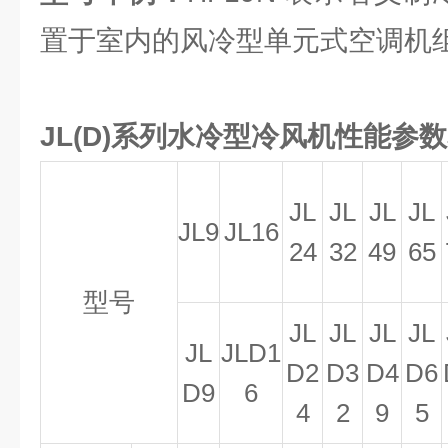
置于室内的风冷型单元式空调机
JL(D)系列水冷型冷风机
性能参数
J
L
J
L
J
L
JL
JL9
JL16
24
32
49
65
型号
JL
JL
JL
JL
JL
JLD1
D2
D3
D4
D6
D9
6
4
2
9
5