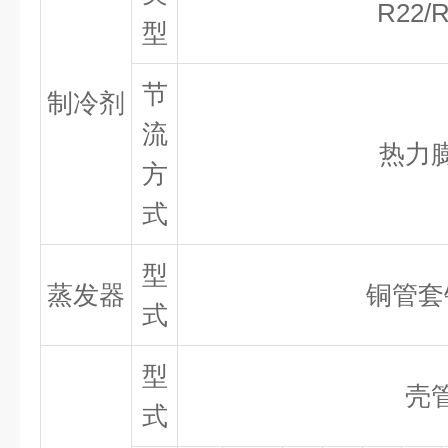
R22/
型
节
制冷剂
流
热力
方
式
型
蒸发器
铜管套
式
型
壳
式