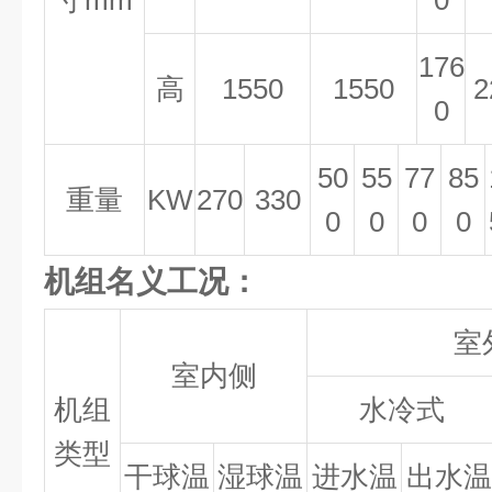
寸
mm
0
176
高
1550
1550
2
0
50
55
77
85
重量
KW
2
70
330
0
0
0
0
机组名义工况：
室
室内侧
机组
水冷式
类型
干球温
湿球温
进水温
出水温