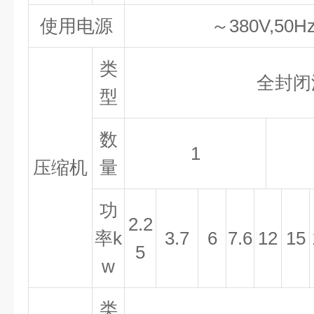
使用电源
～380V,50
类
全封闭
型
数
1
压缩机
量
功
2.2
率
k
3.7
6
7.6
12
15
5
w
类