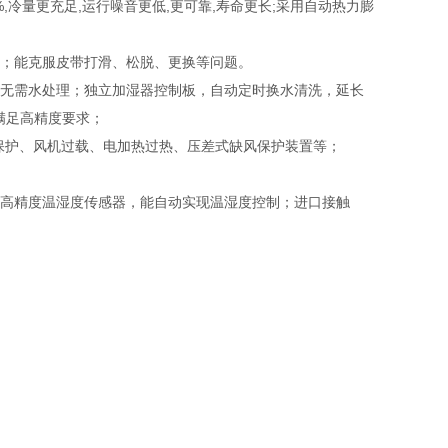
,冷量更充足,运行噪音更低,更可靠,寿命更长;采用自动热力膨
点；能克服皮带打滑、松脱、更换等问题。
，无需水处理；独立加湿器控制板，自动定时换水清洗，延长
满足高精度要求；
保护、风机过载、电加热过热、压差式缺风保护装置等；
；高精度温湿度传感器，能自动实现温湿度控制；进口接触