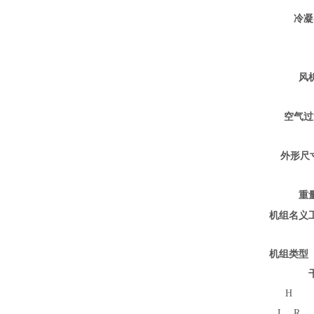
冷凝
风
空气过
外形尺
重
机组名义
机组类型
H
L、R