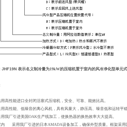
：J
HF19N
表示名义制冷量为
19kW
的压缩机置于室内的风冷净化型单元
：
选用高性能进口全封闭活塞式压缩机，安全、可靠、能效比高。
采用高性能、低噪音的离心风机，具有风量大，静压高、噪音低和运转平
采用我厂引进美国OAK生产线加工，使换热器的换热效率大大提高。
室内
采用我厂引进的日本AMADA设备加工，确保外型质量。框架采