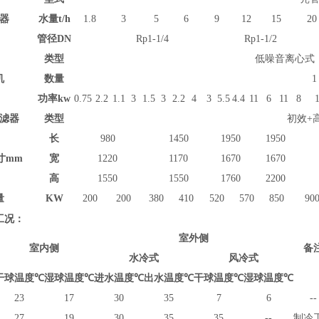
器
水量
t/h
1.8
3
5
6
9
12
15
20
管径
DN
Rp1-1/4
Rp1-1/2
类型
低噪音离心式
机
数量
1
功率
kw
0.75
2.2
1.1
3
1.5
3
2.2
4
3
5.5
4.4
11
6
11
8
1
滤器
类型
初效+
长
980
1450
1950
1950
寸
mm
宽
1220
1170
1670
1670
高
1550
1550
1760
2200
量
KW
2
00
200
380
41
0
52
0
570
850
90
工况：
室外侧
室内侧
备
水冷式
风冷式
干球温度
℃
湿球温度
℃
进水温度
℃
出水温度
℃
干球温度
℃
湿球温度
℃
23
17
30
35
7
6
--
27
19
30
35
35
--
制冷