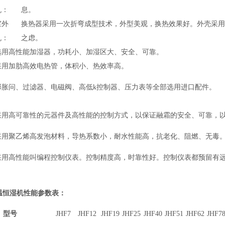
机：
息。
室外
换热器采用一次折弯成型技术，外型美观，换热效果好。外壳采
机：
之虑。
选用高性能加湿器，功耗小、加湿区大、安全、可靠。
采用加肋高效电热管，体积小、热效率高。
膨胀问、过滤器、电磁阀、高低k控制器、压力表等全部选用进口配件。
采用高可靠性的元器件及高性能的控制方式，以保证融霜的安全、可靠，以
采用聚乙烯高发泡材料，导热系数小，耐水性能高，抗老化、阻燃、无毒
采用高性能叫编程控制仪表。控制精度高，时靠性好。控制仪表都预留有
温恒湿
机性能参数表：
型号
JHF7
JHF12
JH
F19
JH
F25
JH
F40
JHF51
JH
F62
JH
F7