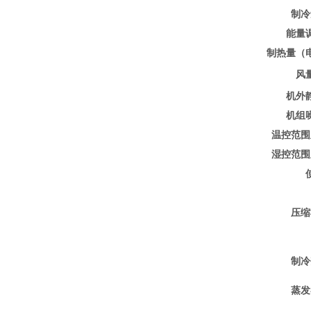
制冷
能量
制热量（
风
机外
机组
温控范围
湿控范围
压缩
制冷
蒸发