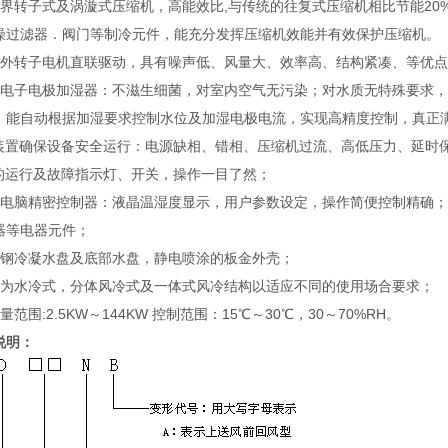
世界转子式及涡漩式压缩机，高能效比,与传统的往复式压缩机相比节能20%
燥过滤器．阀门等制冷元件，能充分发挥压缩机效能并有效保护压缩机。
由外转子电机直联驱动，具有噪声低、风量大、效率高、结构紧凑、等优
能电子电极加湿器：不滋生细菌，对室内空气无污染；对水质无特殊要求
，能自动根据加湿要求控制水位及加湿电极电流，实现高精度控制，真正
护装置确保设备安全运行：电源缺相、错相、压缩机过流、高低压力、延时
*的运行及故障指示灯、开关，操作一目了然；
微电脑精密控制器：液晶温湿度显示，用户参数设定，操作简便控制精确
器等电器元件；
锈钢冷凝水盘及底部水盘，静电喷涂的板金外壳；
分为水冷式，分体风冷式及一体式风冷结构以适应不同的使用场合要求；
量范围:2.5KW～144KW 控制范围：15℃～30℃，30～70%RH。
说明：