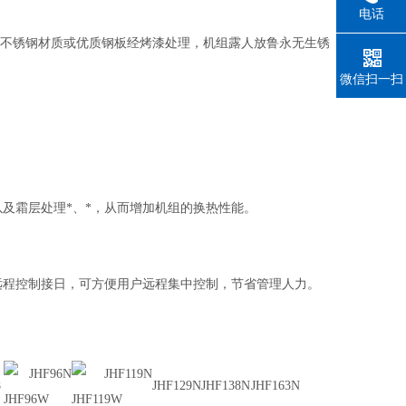
电话
用不锈钢材质或优质钢板经烤漆处理，机组露人放鲁永无生锈
微信扫一扫
及霜层处理*、*，从而增加机组的换热性能。
。
远程控制接日，可方便用户远程集中控制，节省管理人力。
JH
F96N
JH
F119N
8
JH
F129N
JH
F138N
JH
F163N
JHF96W
JHF119W