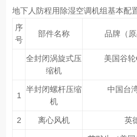
地下人防程用除湿空调机组基本配
序
部件名称
品牌（原
号
全封闭涡旋式压
美国谷轮Co
缩机
半封闭螺杆压缩
中国台湾H
1
机
2
离心风机
英