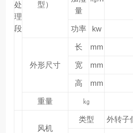
型）
处
量
理
段
功率
kw
长
mm
外形尺寸
宽
mm
高
mm
重量
㎏
类型
外转子
风机