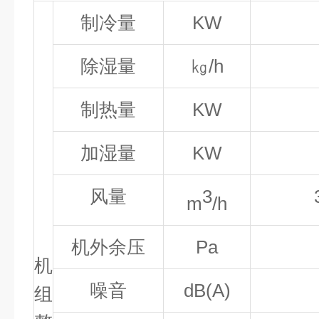
制冷量
KW
除湿量
㎏/h
制热量
KW
加湿量
KW
风量
3
m
/h
机外余压
Pa
机
噪音
dB(A)
组