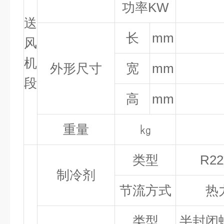
功率KW
送
长
mm
风
机
外形尺寸
宽
mm
段
高
mm
重量
㎏
类型
R2
制冷剂
节流方式
热
类型
半封闭