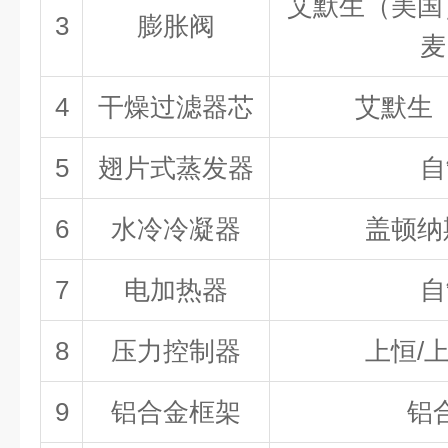
艾默生（美国
3
膨胀阀
麦
4
干燥过滤器芯
艾默生
5
翅片式蒸发器
自
6
水冷冷凝器
盖顿纳
7
电加热器
自
8
压力控制器
上恒/
9
铝合金框架
铝