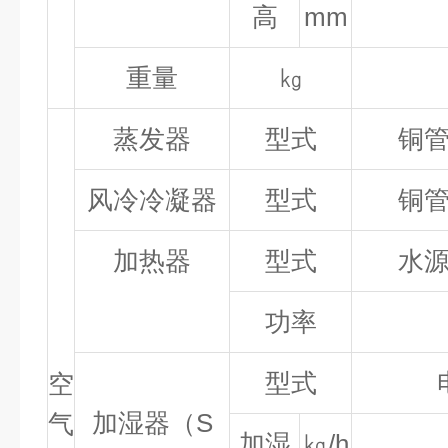
高
mm
重量
㎏
蒸发器
型式
铜
风冷冷凝器
型式
铜
加热器
型式
水
功率
型式
空
加湿器（S
气
加湿
㎏/h