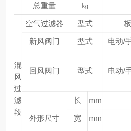
总重量
㎏
空气过滤器
型式
新风阀门
型式
电动/
混
回风阀门
型式
电动/
风
过
滤
长
mm
段
外形尺寸
宽
mm