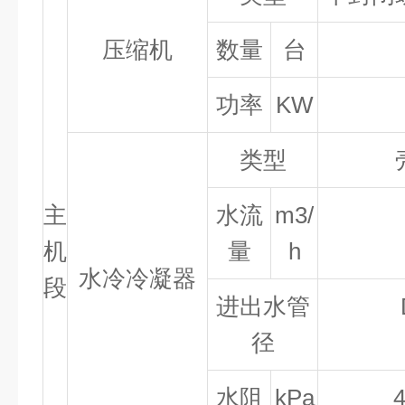
压缩机
数量
台
功率
KW
类型
主
水流
m3/
机
量
h
水冷冷凝器
段
进出水管
径
水阻
kPa