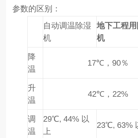
参数的区别：
自动调温除湿
地下工程用
机
机
降
17
℃，
90
％
温
升
42
℃，
22%
温
调
29
℃
, 44%
以
23
℃
, 63%
温
上