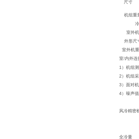
尺寸
机组重
室外
外形尺
室外机
室
/内外连
1）机组测
2）机组
3）面对
4）噪声
风冷精密
全冷量