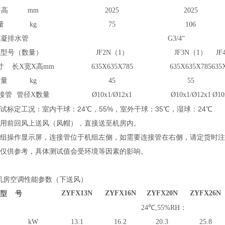
高
mm
2025
2025
量
kg
75
106
冷凝排水管
G3/4“
机型号（数量）
JF2N（1）
JF3N（1）
J
寸
长
X宽X高
mm
635X635X785
635X635X785
635
重量
kg
45
55
接管
管径
X数量
Ø
10x1/
Ø
12x1
Ø
10x1/
Ø
12x1
Ø
10
试标定工况：室内干球：24℃，55%，室外干球：35℃，湿球：24℃
采用前回风上送风（风帽），直接送至机房内。
机组操作显示屏，连接管位于机组左侧，如需要连接管在右侧，请定货时
值仅供参考，具体测试值会受环境等因素的影响。
机房空调性能参数（下送风）
ZYFX13N
ZYFX16N
ZYFX20N
ZYFX26N
型
号
24
℃
,5
5
%RH
：
kW
13.1
16.2
20.3
25.8