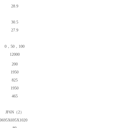
28.9
30.5
27.9
0，50，100
12000
200
1
950
825
1950
465
JF6N（2）
0
695X695X1020