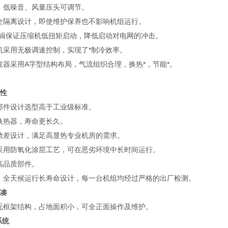
，低噪音、风量压头可调节。
全隔离设计，即使维护保养也不影响机组运行。
逻辑保证压缩机低扭矩启动，降低启动对电网的冲击。
机采用无极调速控制，实现了*制冷效率。
发器采用A字型结构布局，气流组织合理，换热*，节能*。
性
部件设计选型高于工业级标准。
换热器，寿命更长久。
焓差设计，满足高显热专业机房的需求。
采用防氧化涂层工艺，可在恶劣环境中长时间运行。
高品质部件。
、全天候运行长寿命设计，每一台机组均经过严格的出厂检测。
凑
无框架结构，占地面积小，可全正面操作及维护。
系统