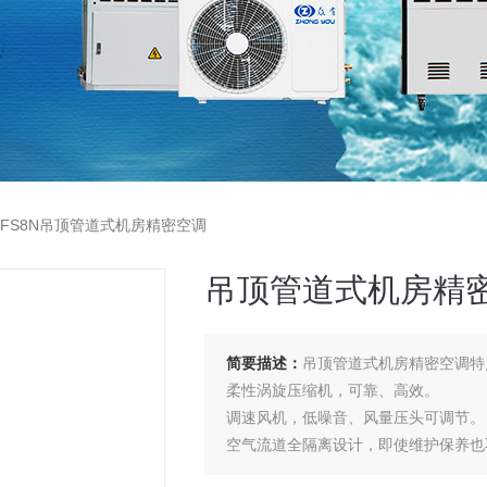
YFS8N吊顶管道式机房精密空调
吊顶管道式机房精
简要描述：
吊顶管道式机房精密空调特
柔性涡旋压缩机，可靠、高效。
调速风机，低噪音、风量压头可调节。
空气流道全隔离设计，即使维护保养也
*的控制逻辑保证压缩机低扭矩启动，