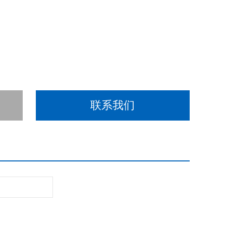
Z佳制冷效率。
组织合理，换热*，节能*。
联系我们