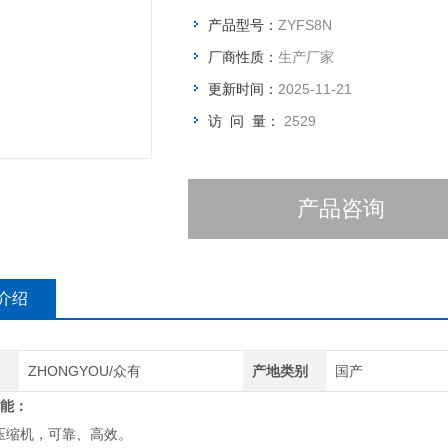
室外机风机采用无极调速控制，实现了
产品型号：
ZYFS8N
大表面蒸发器采用A字型结构布局，气流
厂商性质：
生产厂家
更新时间：
2025-11-21
访 问 量：
2529
产品咨询
介绍
ZHONGYOU/众有
产地类别
国产
能：
压缩机，可靠、高效。