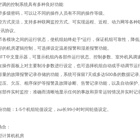
空调的控制系统具有多种良好功能:
器带多级密码，可以让不同的操作人员有不同的操作等级。
控方式灵活，支持多种联网监控方式。可实现远程、近程、动力网等各种联网监
通讯协议。
调节各模块之间的运行状态，使机组始终处于*运行，保证机组可靠性，降
良好的机房逻辑控制，可选择设定温差报警和湿差报警功能。
7”TFT中文显示器，可显示机组内各部件运行状态、控制参数、室外机风
接在操作面板上对主要制冷参数进行设定，也可选择机组自动或手动调节运
大容量的故障报警记录存储的功能，系统可保留7天或多达500条的数据记录
有过压、欠压、相序保护等报警及故障诊断、告警记录功能，以及自动保护
所有部件实时监控：准确而清晰地显示任何的事故和异常运转情况并实时记
份功能：1-5个机组轮值设定，zui长99小时时间轮值设定。
场合：
小型计算机机房