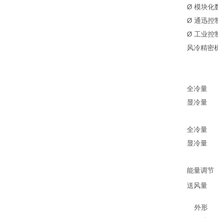
Ø 模块
Ø 通迅
Ø 工业
风冷精密
全冷量
显冷量
全冷量
显冷量
能量调节
送
风量
外形