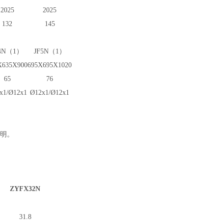
2025
2025
132
145
F4N（1）
JF5N（1）
X635X900
695X695X1020
65
76
x1/
Ø
12x1
Ø
12x1/
Ø
12x1
注明。
ZYFX32N
31.8