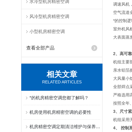
水冷型机房精密空调
调速风机
空气流道
风冷型机房精密空调
*的控制
室外机风
小型机房精密空调
大表面蒸
查看全部产品
2、
高可靠
机组主要
亲水铝箔
相关文章
大风量小
RELATED ARTICLES
全部焊点
严格选用
*的机房精密空调您都了解吗？
按照全年
3、
尺寸紧
机房使用机房精密空调的必要性
机组采用
机房精密空调定期清洁维护与保养的重要性!!!
4、
控制