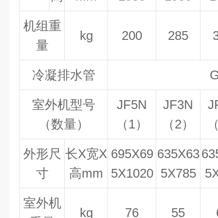
机组重
kg
200
285
量
冷凝排水管
G
室外机型号
JF5N
JF3N
J
（数量）
（1）
（2）
（
外形尺
长
X宽X
695X69
635X63
63
寸
高
mm
5X1020
5X785
5
室外机
kg
76
55