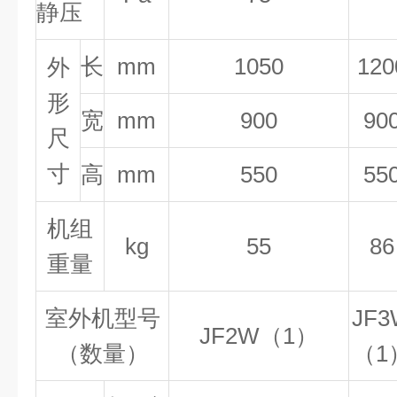
静压
长
mm
1050
120
外
形
宽
mm
900
90
尺
寸
高
mm
550
55
机组
kg
55
86
重量
室外机型号
JF3
JF2W（1）
（数量）
（1