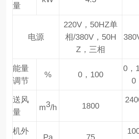
量
220V，50HZ单
电源
相/380V，50H
38
Z，三相
能量
0，1
%
0，100
调节
0
送
风
240
3
1800
m
/h
量
机外
10
Pa
75