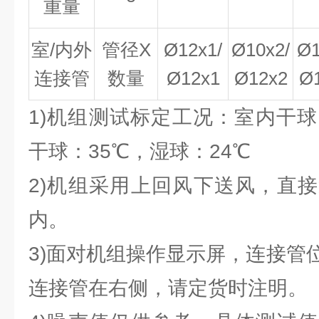
重量
室
/内外
管径
X
Ø
12x1/
Ø
10x2/
Ø
连接管
数量
Ø
12x1
Ø
12x2
Ø
1)机组测试标定工况：室内干球
干球：35℃，湿球：24℃
2)机组采用上回风下送风，直
内。
3)面对机组操作显示屏，连接管
连接管在右侧，请定货时注明。