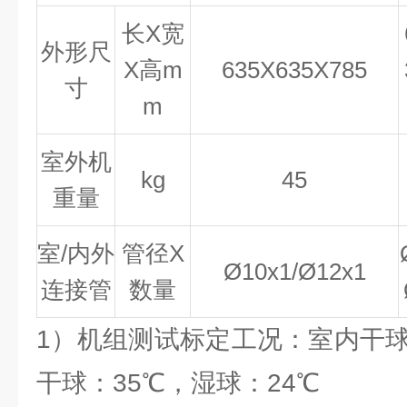
长
X宽
外形尺
X高
m
635X635X785
寸
m
室外机
kg
45
重量
室
/内外
管径
X
Ø
10x1/
Ø
12x1
连接管
数量
1）机组测试标定工况：室内干球
干球：35℃，湿球：24℃