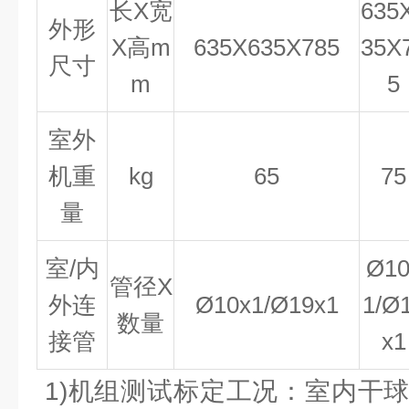
长
X宽
635
外形
X高
m
635X635X785
35X
尺寸
m
5
室外
机重
kg
65
75
量
室
/内
Ø
10
管径
X
外连
Ø
10x1/
Ø
19x1
1/
Ø
数量
接管
x1
1)机组测试标定工况：室内干球