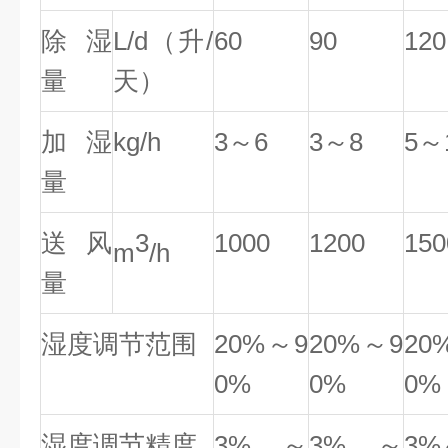
除湿
L/d（升/
60
90
120
量
天）
加湿
kg/h
3
～
6
3
～
8
5
～
量
送风
3
1000
1200
150
m
/h
量
湿度调节范围
20%
～
9
20%
～
9
20
0%
0%
0%
湿度调节精度
3%～
3%～
3%