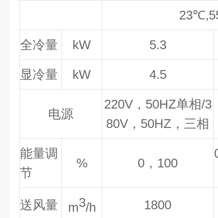
23
℃,
5
全冷量
kW
5.3
显冷量
kW
4.5
220V，50HZ单相/3
电源
80V，50HZ，三相
能量调
%
0，100
节
3
送
风量
1800
m
/h