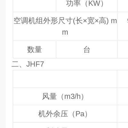
功率（KW
）
空调机组外形尺寸(长×宽×高) m
m
数量
台
二、JHF7
风量（m3/h）
机外余压（Pa）