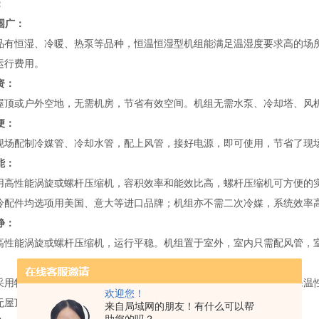
：
围广：
品有恒湿、冷暖、热泵等品种，恒温恒湿型机组能满足温湿度要求高的场
运行费用。
资：
屋顶或户外空地，无需机房，节省有效空间。机组无需水泵、冷却塔、风
便：
现场配制冷媒管、冷却水管，配上风管，接好电源，即可使用，节省了现
能：
用高性能涡旋或螺杆压缩机，容积效率和能效比高，螺杆压缩机可方便的
冷配件均选项用美国、意大等进口品牌；机组亦不需二次冷媒，系统效率
静：
高性能涡旋或螺杆压缩机，运行平稳。机组置于室外，室内只需配风管，
采用特殊的结构，确保机组不进水，门板采用聚氨酯发泡，确保隔热保温
欢迎您！
无屋顶漏水之虞。
来自局域网的朋友！有什么可以帮