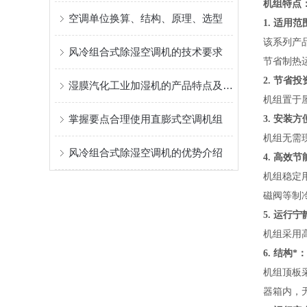
机组特点
空调单位换算、结构、原理、选型
1.
适用范
该系列产
风冷组合式除湿空调机的技术要求
节省制热
2.
节省投
湿膜汽化工业加湿机的产品特点及工作原理
机组置于
掌握要点合理使用直膨式空调机组
3.
安装方
机组无需
风冷组合式除湿空调机的优势介绍
4.
高效节
机组稳定
磁阀等制
5.
运行宁
机组采用
6.
结构*：
机组顶板
器箱内，