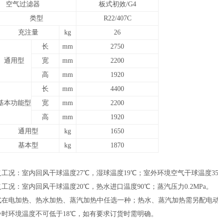
空气过滤器
板式初效/G4
类型
R22/407C
充注量
kg
26
长
mm
2750
通用型
宽
mm
2200
高
mm
1920
长
mm
4400
基本功能型
宽
mm
2200
高
mm
1920
通用型
kg
1650
基本型
kg
1870
义工况：室内回风干球温度27℃，湿球温度19℃；室外环境空气干球温度3
义工况：室内回风干球温度20℃，热水进口温度90℃；蒸汽压力0.2MPa。
方式在电加热、热水加热、蒸汽加热中任选一种；热水、蒸汽加热需另配电
制冷时环境温度不可低于18℃，如有要求订货时需明确。