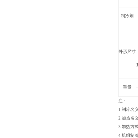
制冷剂
外形尺寸
重量
注：
1.制冷名
2.加热名
3.加热
4.机组