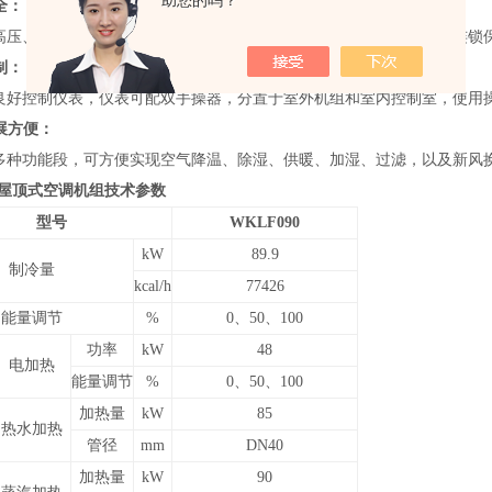
助您的吗？
全：
高压、低压、过载、短路、断相、过热、欠风压等保护，以及防火阀连锁
制：
良好控制仪表，仪表可配双手操器，分置于室外机组和室内控制室，使用操
展方便：
多种功能段，可方便实现空气降温、除湿、供暖、加湿、过滤，以及新风
屋顶式空调机组技术参数
型号
WKLF090
kW
89.9
制冷量
kcal/h
77426
能量调节
%
0、50、100
功率
kW
48
电加热
能量调节
%
0、50、100
加热量
kW
85
热水加热
管径
mm
DN40
加热量
kW
90