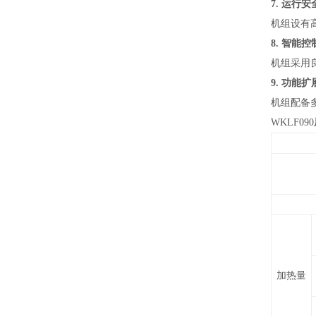
7.
运行安
机组设有
8.
智能控
机组采用
9.
功能扩
机组配备
WKLF090
加
热量