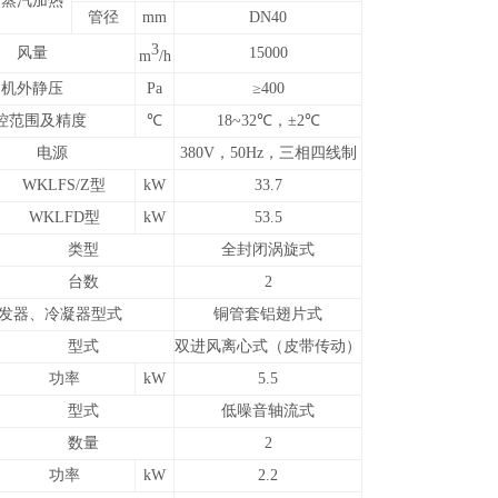
蒸汽加热
管径
mm
DN40
3
风量
15000
m
/h
机外
静压
Pa
≥400
控范围及精度
℃
18~
32
℃，±
2
℃
电源
380V，50Hz，三相四线制
WKLFS/Z型
kW
33.7
WKLFD型
kW
53.5
类型
全封闭
涡旋式
台数
2
发器、冷凝器型式
铜管
套铝翅片式
型式
双进风离心式（皮带传动）
功率
kW
5.5
型式
低噪音轴流式
数量
2
功率
kW
2.2