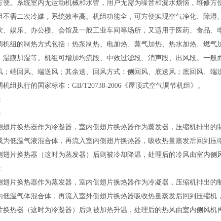
方便。系统室内无运动机械和水管，用户无需为噪音和漏水烦恼，维修方
组不需二次冷媒，系统效率高。机组功能全，可方便实现空气净化、除湿
饮、娱乐、办公楼、会馆及一般工业车间等场所，又适用于医药、食品、
调机组的制热方式包括：
热泵
制热、电加热、蒸气加热、热水加热、燃气
、湿膜加湿等。机组可增加均流段、中效过滤段、消声段、出风段。一般
风；端回风、端送风；其余送、回风方式：侧回风、底送风；底回风、端
机组执行的国家标准：GB/T20738-2006《屋顶式空气调节机组》。
：
：
片换热器作为冷凝器，室内侧翅片换热器作为蒸发器，压缩机排出的制
成为低温气液混合体，再流入室内侧翅片换热器，吸收热量蒸发后回到压缩
侧翅片换热器（这时为蒸发器）后则被冷却降温，处理后的冷风由室内侧
：
片换热器作为蒸发器，室内侧翅片换热器作为冷凝器，压缩机排出的制
为低温气体混合体，再流入室外侧翅片换热器吸收热量蒸发后回到压缩机
片换热器（这时为冷凝器）后则被加热升温，处理后的热风由室内侧风机