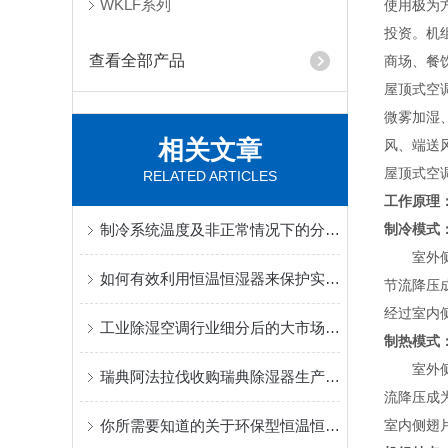
WKLF系列
使用极为
投资。机
查看全部产品
商场、餐
屋顶式空
微雾加湿
相关文章
风、端送
屋顶式空调
RELATED ARTICLES
工作原理
制冷系统温度及非正常情况下的分析原因
制冷模式
室外侧翅
如何有效利用恒温恒湿器来保护实验样品的稳定性？
节流降压
经过室内
工业除湿空调行业细分后的大市场你了解吗
制热模式
室外侧翅
瑞典阿法拉伐收购瑞典除湿器生产商蒙特
流降压成
你所需要知道的关于环保型恒温恒湿机的事
室内侧翅