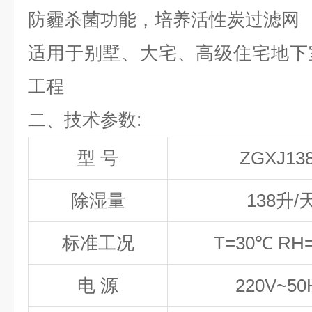
防霾杀菌功能，培养活性炭过滤网
适用于别墅、大宅、高级住宅地下
工程
二、技术参数:
型 号
ZGXJ
13
除湿量
138
升
/
标准工况
T=30
℃
RH=
电 源
220V~50