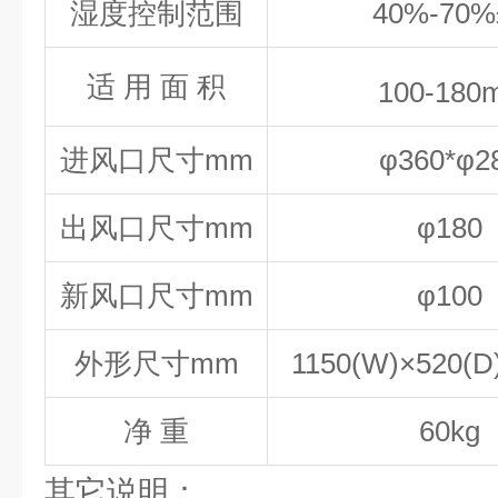
湿度控制范围
40%-70%
适 用 面 积
100-180
进风口尺寸
mm
φ
360*
φ
2
出风口尺寸
mm
φ
1
8
0
新风口尺寸
mm
φ
1
00
外形尺寸
mm
1150
(
W)
×
520
(D
净 重
60
kg
其它说明：