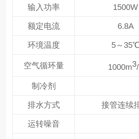
输入功率
1500
W
额定电流
6.8
A
环境温度
5
～
3
5
3
空气循环量
1000
m
制冷剂
排水方式
接管连续
运转噪音