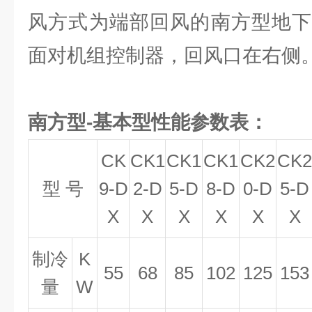
风方式为端部回风的南方型地下
面对机组控制器，回风口在右侧
南方型-基本型性能参数表：
CK
CK1
CK1
CK1
CK2
CK2
型 号
9-D
2-D
5-D
8
-D
0-D
5-D
X
X
X
X
X
X
制冷
K
55
68
8
5
102
12
5
1
53
量
W