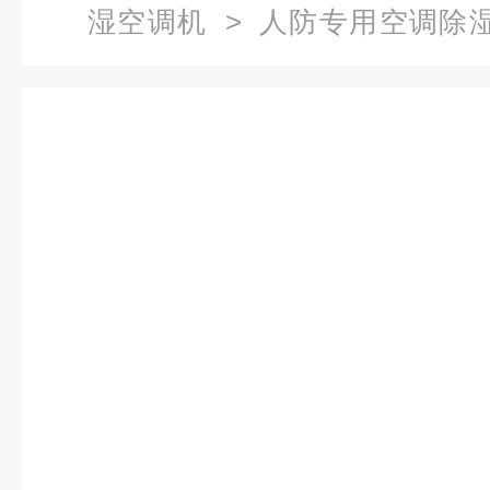
湿空调机
>
人防专用空调除
型-I型 地下工程用除湿空调机