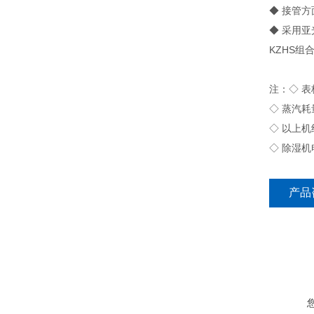
◆ 接管
◆ 采用
KZHS
注：◇ 表
◇ 蒸汽耗量
◇ 以上
◇ 除湿机电
产品