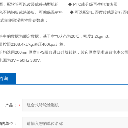
方面，配软管可以改装成移动型机组 ◆ PTC或分级再生电加热器
亚光不锈钢板或烤漆板、可贴保温材料 ◆ 可选配进口湿度传感器进行湿
组合式转轮除湿机性能参数表：
格中的数据为额定数据，基于空气状态为20℃，密度1.2kg/m3。
按照2108.4kJ/kg,表压400kpa计算。
机组均选用200mm厚度HPS瑞典进口硅胶转轮，其它厚度要求请致电本公
源为3V～50Hz 380V。
咨询
产品：
您的单位：