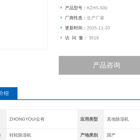
TRL系列是上海众有公司研制和生产
产品型号：
KZHS-500
小风量和小空间的湿度控制场合
厂商性质：
生产厂家
排水方式： 转轮
机器外形： 采用铝合金框架，其结构
更新时间：
2025-11-20
访 问 量：
3518
产品咨询
介绍
ZHONGYOU/众有
应用类型
其他除湿机
类
转轮除湿机
产地类别
国产