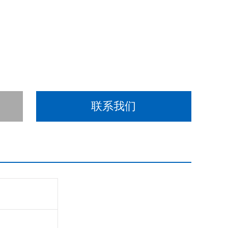
的小型转轮除湿机组，具备除湿和通风的全部功能，适用于
紧密，密封性好
联系我们