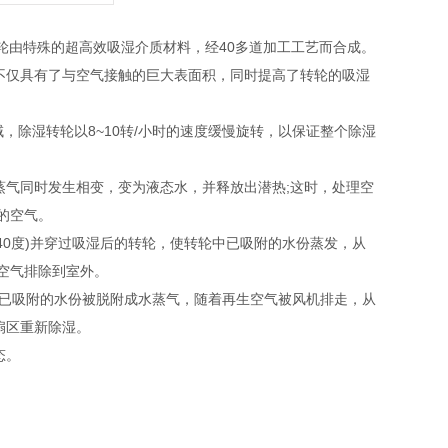
轮由特殊的超高效吸湿介质材料，经40多道加工工艺而合成。
不仅具有了与空气接触的巨大表面积，同时提高了转轮的吸湿
，除湿转轮以8~10转/小时的速度缓慢旋转，以保证整个除湿
蒸气同时发生相变，变为液态水，并释放出潜热;这时，处理空
的空气。
40度)并穿过吸湿后的转轮，使转轮中已吸附的水份蒸发，从
空气排除到室外。
胶中已吸附的水份被脱附成水蒸气，随着再生空气被风机排走，从
扇区重新除湿。
态。