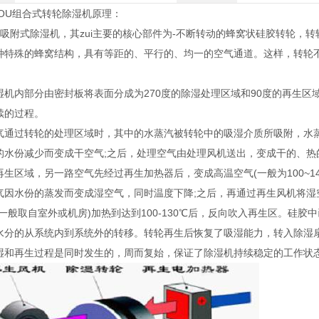
YOU组合式转轮除湿机原理：
吸附式除湿机，其zui主要的核心部件为-不断转动的蜂窝状硅胶转轮，转
种特殊的蜂窝结构，具有等距的、平行的、均一的空气通道。这样，转轮
湿机内部分由密封板将表面分成为270度的除湿处理区域和90度的再生区域
续的过程。
气通过转轮的处理区域时，其中的水蒸汽被转轮中的吸湿介质所吸附，水
的水份减少而变成干空气;之后，处理空气由处理风机送出，变成干的、热
再生区域，另一路空气先经过再生加热器后，变成高温空气(一般为100~1
气因水份的蒸发而变成湿空气，同时温度下降;之后，再通过再生风机将湿
(一般取自室外或机房)加热到达到100-130℃后，反向吹入再生区。硅
水分的从系统内到系统外的转移。转轮再生后恢复了吸湿能力，转入除湿
湿和再生过程是同时发生的，周而复始，保证了除湿机持续稳定的工作状