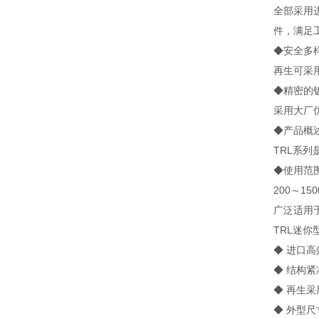
全部采用
件，满足
◆安全多
再生可采
◆精密的
采用大厂
◆产品概
TRL系
◆使用范
200～15
广泛适用
TRL迷
◆ 进口
◆ 结构
◆ 再生
◆ 外型