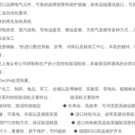
进口品牌电气元件，可靠的故障报警和保护措施，留有远端通讯接口，可通
工业自动化要求。
样的再生加热系统
用电热管、蒸汽加热、导热油盘管、燃油直燃、天然气直燃等多种方式，
钣金加工
优质钢板，*的进口数控剪板、折弯、冲床以及精加工中心，丰富的镀锌
述：
列是上海众有公司研制和生产的小型转轮除湿机组，具备除湿和通风的全部
围：
00m3/h处理风量。
于化工、制药、食品、军工、仓储以及博物馆、实验室、变电站、船舶检
你型系列转轮除湿机主要特点： 除湿机主要部件
高效转轮，除湿性能稳定 ◆ 长寿命、高效率、可冲洗型高效硅胶
紧凑，可落地、吊装以及墙面安装 ◆ 进口转轮马达、皮带及驱动系统
采用PTC控制方式，保证除湿精度 ◆ 进口特殊耐高温低泄漏除湿密
尺寸小，重量轻，易于维护，节约能耗 ◆ 德国EGO高温保护开关