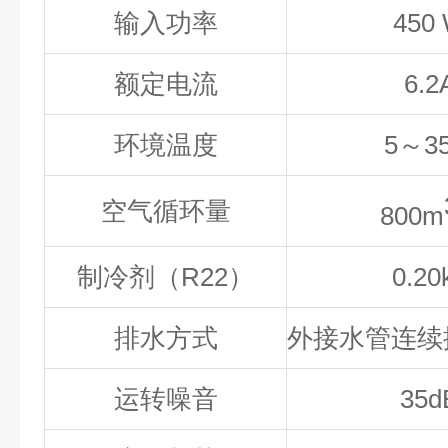
输入功率
450
额定电流
6.2
环境温度
5
～
3
空气循环量
800
m
制冷剂（R22）
0.20
排水方式
外接水管连续
运转噪音
35
d