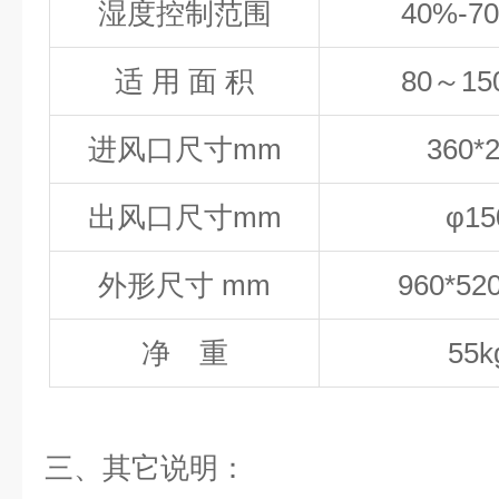
湿度控制范围
40%-7
适
用
面
积
80
～
15
进风口尺寸mm
360*
出风口尺寸mm
φ15
外形尺寸 mm
960*52
净 重
55
k
三、其它说明：