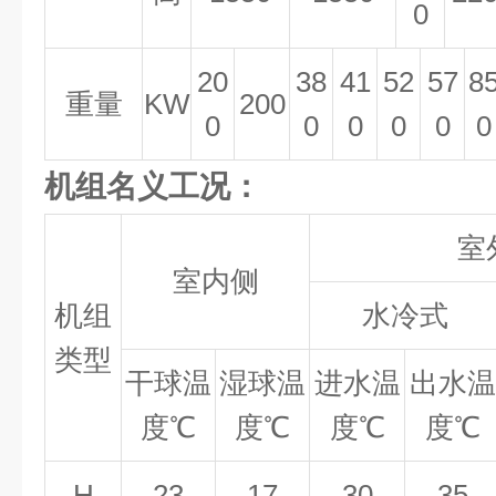
0
2
0
38
41
52
57
8
重量
KW
200
0
0
0
0
0
0
机组名义工况：
室
室内侧
机组
水冷式
类型
干球温
湿球温
进水温
出水温
度
℃
度
℃
度
℃
度
℃
H
23
17
30
35