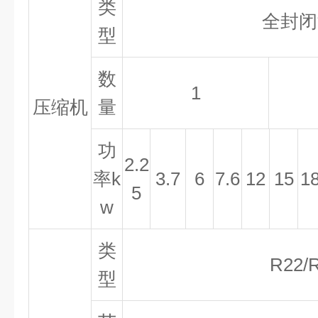
类
全封闭
型
数
1
压缩机
量
功
2.2
率
k
3.7
6
7.6
12
15
1
5
w
类
R22/
型