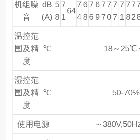
机组噪
dB
5
7
7
6
7
6
7
7
7
7
7
7
64
音
(A)
8
1
4
8
6
9
7
0
7
1
8
2
温控范
围及精
℃
18～25
℃ 
度
湿控范
围及精
℃
50-70%
度
使用电源
～380V,50