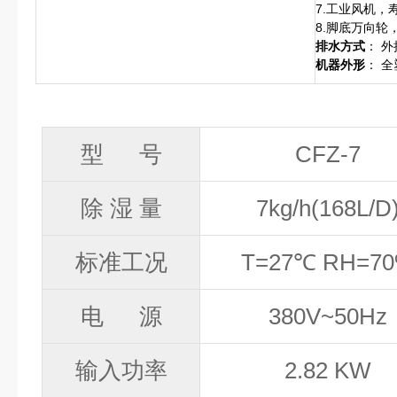
7.工业风机，
8.脚底万向轮
排水方式
： 
机器外形
： 
型
号
CFZ-7
除
湿
量
7kg/h(168L
/
D
标准工况
T=27℃ RH=7
电
源
38
0
V
~50Hz
输入功率
2.82 KW