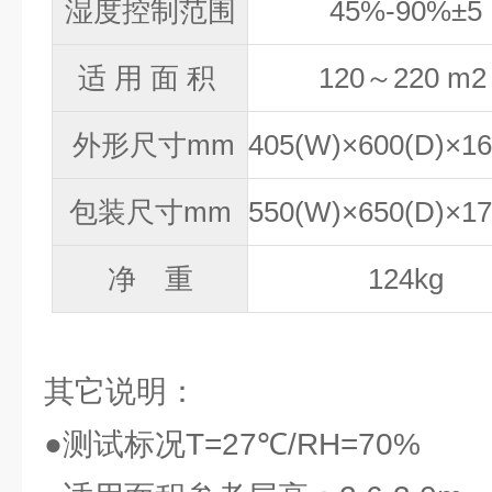
湿度控制范围
4
5%-90%±5
适
用
面
积
120
～
220 m
2
外形尺寸mm
405(W)×600(D)×16
包装尺寸mm
550(W)×650(D)×17
净 重
124
kg
其它说明：
●测试标况T=27℃/RH=70%